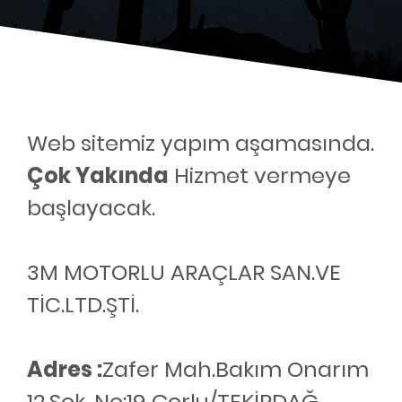
Web sitemiz yapım aşamasında.
Çok Yakında
Hizmet vermeye
başlayacak.
3M MOTORLU ARAÇLAR SAN.VE
TİC.LTD.ŞTİ.
Adres :
Zafer Mah.Bakım Onarım
12.Sok. No:19 Çorlu/TEKİRDAĞ