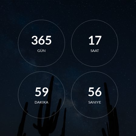
365
17
GÜN
SAAT
59
56
DAKIKA
SANIYE